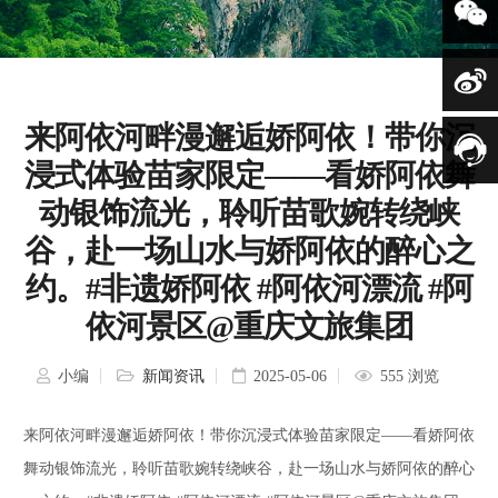
导航按钮
来阿依河畔漫邂逅娇阿依！带你沉
浸式体验苗家限定——看娇阿依舞
动银饰流光，聆听苗歌婉转绕峡
谷，赴一场山水与娇阿依的醉心之
约。#非遗娇阿依 #阿依河漂流 #阿
依河景区@重庆文旅集团
小编
新闻资讯
2025-05-06
555 浏览
来阿依河畔漫邂逅娇阿依！带你沉浸式体验苗家限定——看娇阿依
舞动银饰流光，聆听苗歌婉转绕峡谷，赴一场山水与娇阿依的醉心