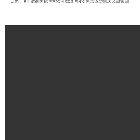
之约。#非遗娇阿依 #阿依河漂流 #阿依河景区@重庆文旅集团