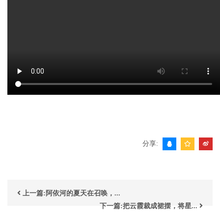
分享:
上一篇:阿依河的夏天在召唤，...
下一篇:把云霞裁成裙摆，将星...